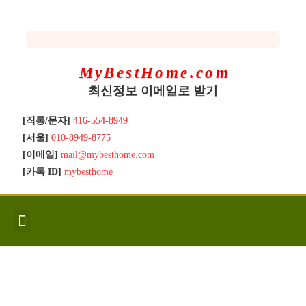
MyBestHome.com
최신정보 이메일로 받기
[직통/문자]
416-554-8949
[서울]
010-8949-8775
[이메일]
mail@mybesthome.com
[카톡 ID]
mybesthome
인사/소개
지역별 신규매물
Hot List
좋은 집 갖기
매매절차
분양콘도
분양절차
전매콘도
전매절차
동영상/칼럼
유용한정보
고객문의