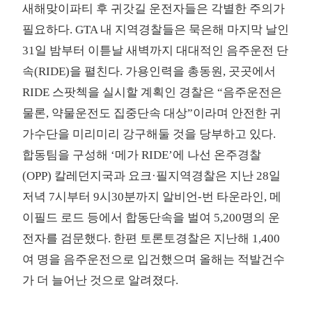
새해맞이파티 후 귀갓길 운전자들은 각별한 주의가
필요하다. GTA 내 지역경찰들은 묵은해 마지막 날인
31일 밤부터 이튿날 새벽까지 대대적인 음주운전 단
속(RIDE)을 펼친다. 가용인력을 총동원, 곳곳에서
RIDE 스팟첵을 실시할 계획인 경찰은 “음주운전은
물론, 약물운전도 집중단속 대상”이라며 안전한 귀
가수단을 미리미리 강구해둘 것을 당부하고 있다.
합동팀을 구성해 ‘메가 RIDE’에 나선 온주경찰
(OPP) 칼레던지국과 요크·필지역경찰은 지난 28일
저녁 7시부터 9시30분까지 알비언-번 타운라인, 메
이필드 로드 등에서 합동단속을 벌여 5,200명의 운
전자를 검문했다. 한편 토론토경찰은 지난해 1,400
여 명을 음주운전으로 입건했으며 올해는 적발건수
가 더 늘어난 것으로 알려졌다.