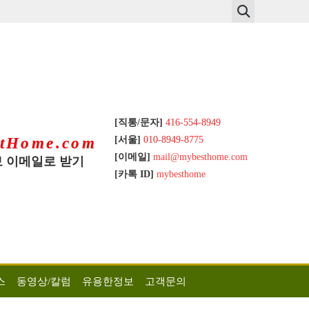
[직통/문자]
416-554-8949
[서울]
010-8949-8775
tHome.com
[이메일]
mail@mybesthome.com
 이메일로 받기
[카톡 ID]
mybesthome
스
동영상/칼럼
유용한정보
고객문의