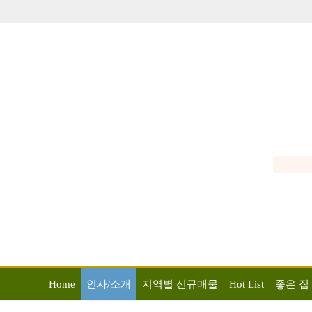
Home
인사/소개
지역별 신규매물
Hot List
좋은 집