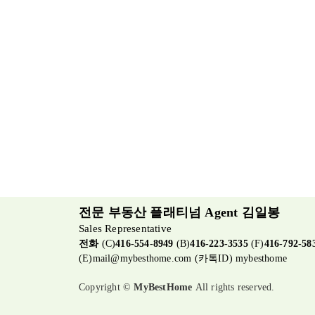
전문 부동산 플래티넘 Agent 김일봉
Sales Representative
전화
(C)
416-554-8949
(B)
416-223-3535
(F)
416-792-58
(E)
mail@mybesthome.com
(카톡ID) mybesthome
Copyright ©
MyBestHome
All rights reserved.