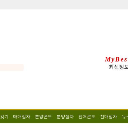
MyBes
최신정보
 갖기
매매절차
분양콘도
분양절차
전매콘도
전매절차
뉴