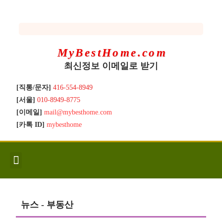
MyBestHome.com
최신정보 이메일로 받기
[직통/문자]
416-554-8949
[서울]
010-8949-8775
[이메일]
mail@mybesthome.com
[카톡 ID]
mybesthome
인사/소개
지역별 신규매물
Hot List
좋은 집 갖기
매매절차
분양콘도
분양절차
전매콘도
전매절차
동영상/칼럼
유용한정보
고객문의
뉴스 - 부동산