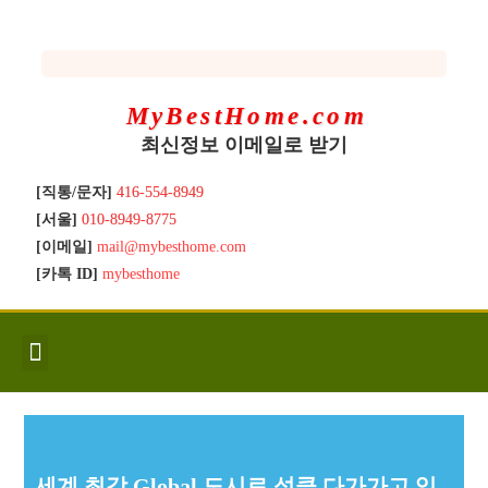
MyBestHome.com
최신정보 이메일로 받기
[직통/문자]
416-554-8949
[서울]
010-8949-8775
[이메일]
mail@mybesthome.com
[카톡 ID]
mybesthome
인사/소개
지역별 신규매물
Hot List
좋은 집 갖기
매매절차
분양콘도
분양절차
전매콘도
전매절차
동영상/칼럼
유용한정보
고객문의
세계 최강 Global 도시로 성큼 다가가고 있