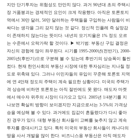
지만 단기투자는 위험성도 만만치 않다. 과거 90년대 초의 주택시
장 거품붕괴는 경제적인 요인이 크게 작용했다. 아직은 토론토지
역에서 30만 달러, 50만 달러하는 주택들을 구입하는 사람들이 비
싸다는 생각을 그리 갖지 않는 것 같다. 정신적 인플레 즉 실망감
이 존재하지 않는다는 뜻이다. 내년의 모기지율은 1% 정도 오르
는 수준에서 오락가락 할 것이다. ▶ 박기범: 부동산 구입 결정은
자신의 경험에 많이 좌우된다. 시기를 1995-2000년(전반기), 2000-
2005년(후반기)으로 구분해 볼 수 있는데 후반기의 상승폭이 훨씬
컸다. 현재 한인사회의 부동산 시장에 대한 투자심리는 지나칠 정
도로 위축돼 있다. 그러나 이민자들의 유입이 꾸준해 토론토 지역
에 연 4만채 정도의 주택이 계속 필요한 상황이다. 미국의 주택가
격 상승에 비하면 토론토는 아직 절반에도 못 왔다. 매도자 마켓
에서 매수자 위주의 시장이 다가오고 있다. 2005년 1/4분기를 지
나보면 확실히 방향이 보이겠지만 지금으로서는 3-5%의 가격상
승을 예상해 볼 수 있다. 과거에도 집값이 흔들렸다가 다시 좋아
진 경우가 있다. 대형 부동산 회사들이 고삐를 늦추지 않고 계속
투자를 증대시키고 있다. 특히 미국의 부동산 회사들이 캐나다의
땅을 사서 개발을 많이 한다. 비즈니스용 부동산은 아직 매도자