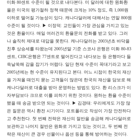
미화 80센트 수준이 될 것으로 내다본다. 미 달러에 대한 원화환
율은 미국의 평가절하 정책 때문에 크게는 10% 정도, 즉 1,000원
이하로 떨어질 가능성이 있다. 캐나다달러에 대해서는 연말 800원
수준이 될 것이다. ▶ 이정덕: 교민들이 가장 관심을 가지고 있는
것은 환율이다. 매일 여러건의 환율문의 전화를 받고 있다. 그러
나 솔직히 제대로 대답을 못한다. 캐나다달러는 2003년초 바닥을
친후 상승세를 타왔는데 2005년말 기준 스코샤 은행은 미화 80-83
센트, CIBC은행은 77센트로 떨어진다고 내다보는 등 은행마다 들
쑥날쑥해 감을 잡기가 어렵다. 일단 현재 수준이 꼭대기라고 보고
2005년에는 현 수준이 유지된다고 본다. 어느 시점이 한국의 재산
을 가져올 때인지 묻는 고객들이 많은데 한국의 재산을 담보로 해
캐나다달러로 대출을 받아 운영하는 방법도 있다. 환 리스크가 이
자부담보다 크므로 이를 피하기 위한 것이다. 원하는 환율 수준이
됐을 때 송금 받으면 되는 것이다. ▶ 김경태: 우리에게도 가장 많
은 질문은 역시 환전 시기이다. 포트폴리오 작성이 가장 안전하다
고 추천한다. 첫 번째 전략은 재산의 절반을 송금해 캐나다달러로
보관하고 나머지 절반은 원화로 가지고 있는 것이고, 두 번째 전
략은 재산이 큰 경우 선물이나 옵션 등을 통해 방어하는 것이다.