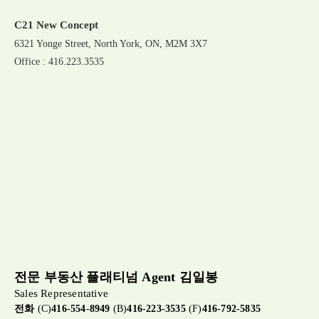
C21 New Concept
6321 Yonge Street, North York, ON, M2M 3X7
Office : 416.223.3535
전문 부동산 플래티넘 Agent 김일봉
Sales Representative
전화
(C)
416-554-8949
(B)
416-223-3535
(F)
416-792-5835