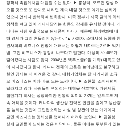
정확히 족집게처럼 대답할 수는 없다. ▶ 홍성익: 오르면 항상 더
오를 것으로 또 반대로 내리면 계속 내릴 것으로 여기는 심리가
있으나 언제나 반복하며 변화한다. 미국 정부가 자국 달러의 약세
정책을 펴고 있어 캐나다달러는 한동안 강세를 유지할 것이다. 캐
나다는 자원 수출국으로 완제품이 아니기 때문에 환경변화에 대
해 경제가 그리 흔들리지 않는다. ?▲ 사회자: 소매시장 동향과 한
인사회의 비즈니스 전망에 대해서는 어떻게 내다보는가? ▶ 박기
범: 교민 비즈니스가 굉장히 나쁘다고 말한다. 매상의 30-40%가
떨어졌다는 사람도 많다. 2004년은 백투스쿨(9월 개학) 대목도 없
이 지나갔다고 한다. 캐나다 전체의 고용은 늘어남에도 불구하고
한인 경제는 더 어려운 것 같다. 대형기업체는 잘 나가지만 소규
모 비즈니스는 이와 따로 노는 느낌이다. ▶ 조현철: 소비패턴이
달라지고 있다. 사람들이 편의점은 대형을 선호한다. 가전제품,
첨단기기 회사는 성장하지만 전통적 의미의 가게는 앞으로도 계
속 어려울 것이다. 캐나다의 생산성 전략은 인원을 줄이고 생산량
을 늘리는 것인데 교민업소와는 사실 별 상관이 없는 얘기이다.
교민 비즈니스는 영세성을 벗어나기 어려워 보인다. ▶ 김일봉:
실제 교민들이 느끼는 것은 바닥이다. 물론 이에는 두부류가 있는