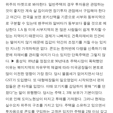
위주의 마켓으로 봐야한다. 일반주택의 경우 투자용은 관망하는
것이 좋지만 계속 살 집이라면 장기투자 관점에서 구입해야 한다
고 여긴다. 전국을 보면 로키산맥을 기준으로 서부와 동부지역으
로 구분할 수 있는데 밴쿠버와 알버타가 동부보다 좋을 것으로 예
상한다. LA 등 미국 서부지역의 돈 많은 사람들이 쉽게 투자할 수
있는 지역이기 때문이다. 경제가 나빠져도 건축자재비와 인건비
는 떨어지지 않기 때문에 집값이 약간의 조정기를 거칠 수는 있지
만 지나친 가격하락은 없다. 콘도는 한꺼번에 다량을 신축하기 때
문에 자재비를 관리할 여지가 다소 있지만 단독주택은 그렇지 않
다. ▶ 홍성익: 89년을 정점으로 90년대초 주택시장이 폭락했던
이유는 북미지역의 자유무역 체결에 따라 미국공장들이 본토로
많이 이전한 영향이 가장 컸다. 당시 물품세가 없어지면서 대신
GST가 도입됐다. 또 대형매장들의 일요영업이 시작되면서 편의
점들은 큰 타격을 입었다. 이때 모기지를 감당하지 못해 “키를 던
졌다”는 말이 유행했다. 당시는 주택 2, 3채 보유가 기본이었다.
이로 인해 도미노현상이 터지고 투매를 가져왔다. 그러나 현재는
실수요자 위주의 구조를 가지고 있다. 주택을 소유하고 있으면서
투자용으로 콘도를 구입하는 고객은 있지만 주택을 2채 이상 갖고