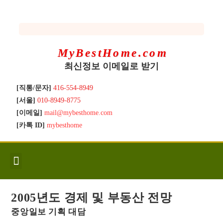
MyBestHome.com
최신정보 이메일로 받기
[직통/문자]
416-554-8949
[서울]
010-8949-8775
[이메일]
mail@mybesthome.com
[카톡 ID]
mybesthome
인사/소개
지역별 신규매물
Hot List
좋은 집 갖기
매매절차
분양콘도
분양절차
전매콘도
전매절차
동영상/칼럼
유용한정보
고객문의
2005년도 경제 및 부동산 전망
중앙일보 기획 대담