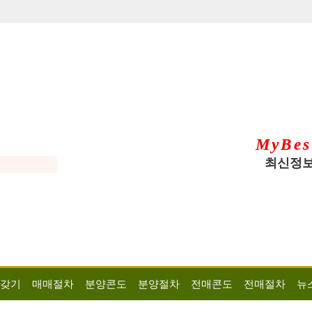
MyBes
최신정보
 갖기
매매절차
분양콘도
분양절차
전매콘도
전매절차
뉴