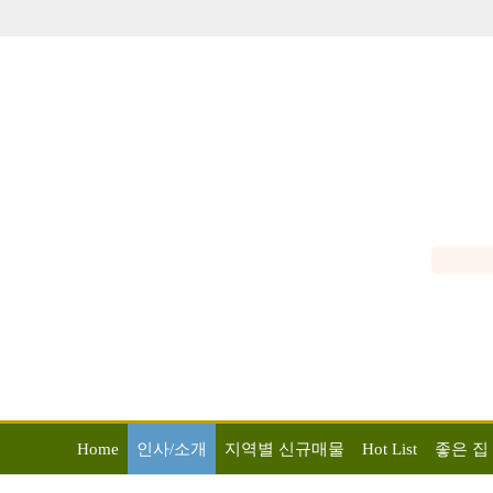
Home
인사/소개
지역별 신규매물
Hot List
좋은 집