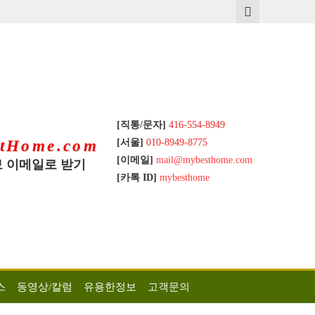
[직통/문자]
416-554-8949
[서울]
010-8949-8775
tHome.com
[이메일]
mail@mybesthome.com
 이메일로 받기
[카톡 ID]
mybesthome
스
동영상/칼럼
유용한정보
고객문의