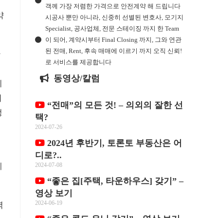
객께 가장 저렴한 가격으로 안전계약 해 드립니다
약
시공사 뿐만 아니라, 신중히 선별된 변호사, 모기지
Specialist, 공사업체, 전문 스테이징 까지 한 Team
이 되어, 계약시부터 Final Closing 까지, 그와 연관
된 전매, Rent, 후속 매매에 이르기 까지 오직 신뢰!
한
로 서비스를 제공합니다
동영상/칼럼
기
이
“전매”의 모든 것! – 의외의 잘한 선
정
택?
2024-07-26
2024년 후반기, 토론토 부동산은 어
디로?..
게
2024-07-08
“좋은 집[주택, 타운하우스] 갖기” –
영상 보기
2024-06-19
역