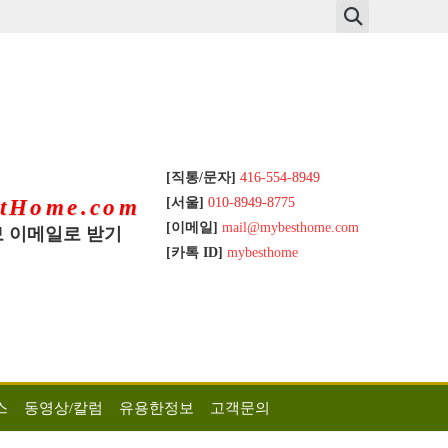
[직통/문자]
416-554-8949
[서울]
010-8949-8775
tHome.com
[이메일]
mail@mybesthome.com
 이메일로 받기
[카톡 ID]
mybesthome
스
동영상/칼럼
유용한정보
고객문의