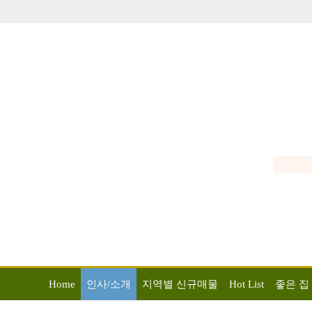
Home
인사/소개
지역별 신규매물
Hot List
좋은 집