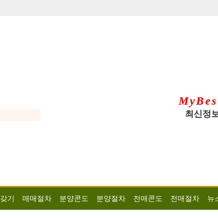
MyBes
최신정보
 갖기
매매절차
분양콘도
분양절차
전매콘도
전매절차
뉴