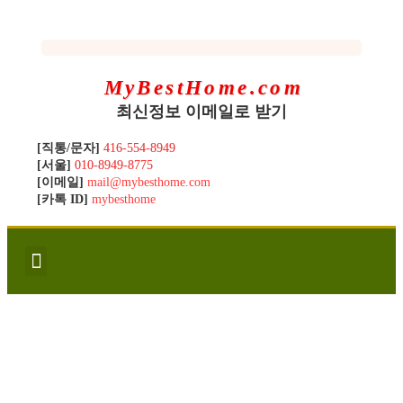
MyBestHome.com
최신정보 이메일로 받기
[직통/문자]
416-554-8949
[서울]
010-8949-8775
[이메일]
mail@mybesthome.com
[카톡 ID]
mybesthome
인사/소개
지역별 신규매물
Hot List
좋은 집 갖기
매매절차
분양콘도
분양절차
전매콘도
전매절차
동영상/칼럼
유용한정보
고객문의