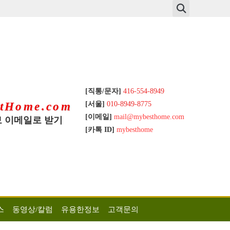
[직통/문자]
416-554-8949
[서울]
010-8949-8775
tHome.com
[이메일]
mail@mybesthome.com
 이메일로 받기
[카톡 ID]
mybesthome
스
동영상/칼럼
유용한정보
고객문의