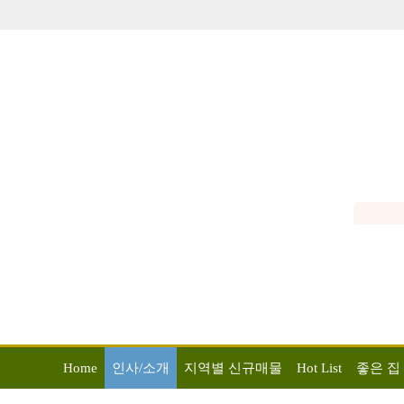
Home
인사/소개
지역별 신규매물
Hot List
좋은 집