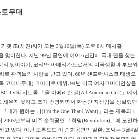
론토무대
렛 조(사진)씨가 오는 3월10일(목) 오후 8시 매시홀
 토론토 관객을 맞이한다. 지난 99년 공연에 이어 6년만에 국내 팬을 찾는
까지의 뒷이야기, 코리안-아메리칸으로서의 미국생활과 부모와
씨로 관객들의 사랑을 받고 있다. 68년 샌프란시스코 태생으
p·단독 코미디무대) 코미디로 데뷔, 94년 미국 여자코미디언상을
V의 시트콤 「올 아메리칸 걸(All American Girl)」에서
년도 채우지 못하고 조기 종영되면서 한동안 자신감을 상실했던
원하는 나(I’m the One That I Want)」라는 제목의 1
서 2003년부터 미주 순회공연 「혁명(Revolution)」에 도전하
고 있다. 이번 토론토도 이 순회공연의 일환. 조씨는 3월4일