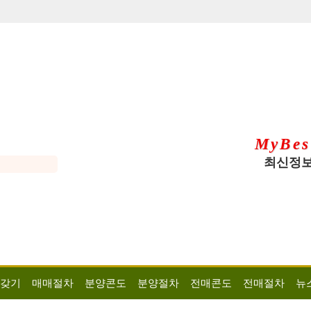
MyBes
최신정보
 갖기
매매절차
분양콘도
분양절차
전매콘도
전매절차
뉴