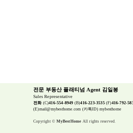
전문 부동산 플래티넘 Agent 김일봉
Sales Representative
전화
(C)
416-554-8949
(B)
416-223-3535
(F)
416-792-58
(E)
mail@mybesthome.com
(카톡ID) mybesthome
Copyright ©
MyBestHome
All rights reserved.