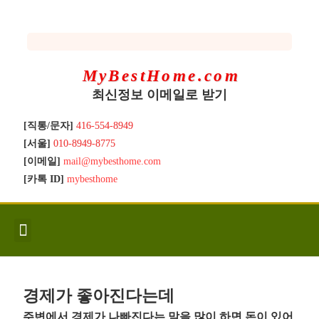
MyBestHome.com
최신정보 이메일로 받기
[직통/문자]
416-554-8949
[서울]
010-8949-8775
[이메일]
mail@mybesthome.com
[카톡 ID]
mybesthome
인사/소개
지역별 신규매물
Hot List
좋은 집 갖기
매매절차
분양콘도
분양절차
전매콘도
전매절차
동영상/칼럼
유용한정보
고객문의
경제가 좋아진다는데
주변에서 경제가 나빠진다는 말을 많이 하면 돈이 있어