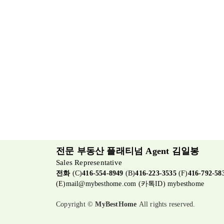
전문 부동산 플래티넘 Agent 김일봉
Sales Representative
전화
(C)
416-554-8949
(B)
416-223-3535
(F)
416-792-58
(E)
mail@mybesthome.com
(카톡ID) mybesthome
Copyright ©
MyBestHome
All rights reserved.