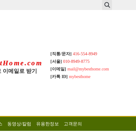
[직통/문자]
416-554-8949
[서울]
010-8949-8775
tHome.com
[이메일]
mail@mybesthome.com
 이메일로 받기
[카톡 ID]
mybesthome
스
동영상/칼럼
유용한정보
고객문의