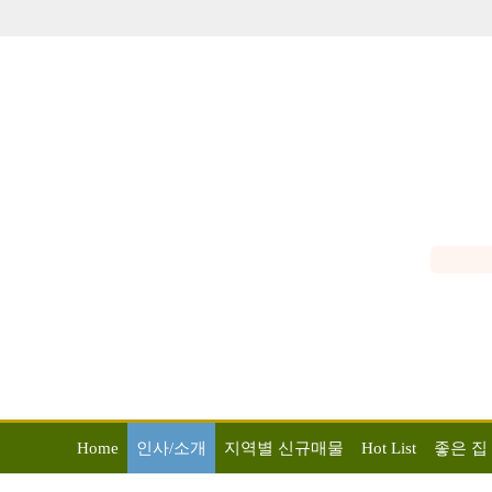
Home
인사/소개
지역별 신규매물
Hot List
좋은 집