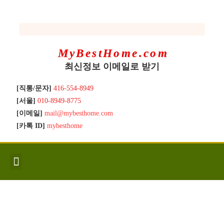
MyBestHome.com
최신정보 이메일로 받기
[직통/문자]
416-554-8949
[서울]
010-8949-8775
[이메일]
mail@mybesthome.com
[카톡 ID]
mybesthome
인사/소개
지역별 신규매물
Hot List
좋은 집 갖기
매매절차
분양콘도
분양절차
전매콘도
전매절차
동영상/칼럼
유용한정보
고객문의