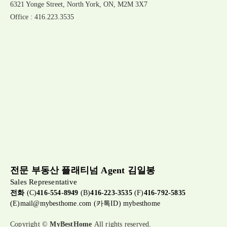
6321 Yonge Street, North York, ON, M2M 3X7
Office : 416.223.3535
전문 부동산 플래티넘 Agent 김일봉
Sales Representative
전화
(C)
416-554-8949
(B)
416-223-3535
(F)
416-792-5835
(E)
mail@mybesthome.com
(카톡ID) mybesthome
Copyright ©
MyBestHome
All rights reserved.