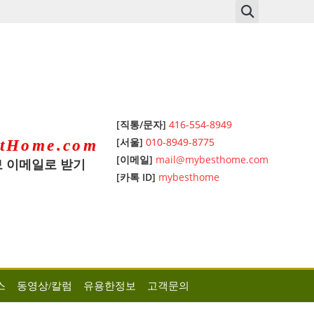
[직통/문자]
416-554-8949
[서울]
010-8949-8775
tHome.com
[이메일]
mail@mybesthome.com
 이메일로 받기
[카톡 ID]
mybesthome
스
동영상/칼럼
유용한정보
고객문의