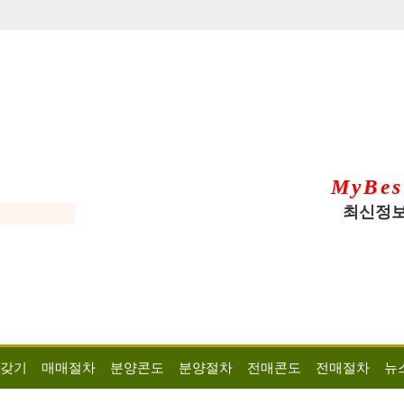
MyBes
최신정보
 갖기
매매절차
분양콘도
분양절차
전매콘도
전매절차
뉴