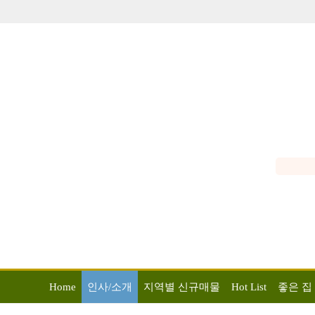
Home
인사/소개
지역별 신규매물
Hot List
좋은 집