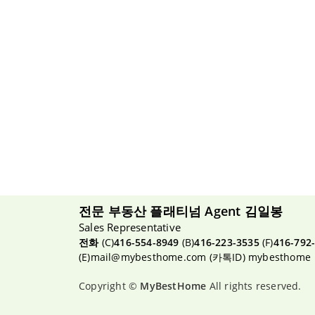
전문 부동산 플래티넘 Agent 김일봉
Sales Representative
전화
(C)
416-554-8949
(B)
416-223-3535
(F)
416-792
(E)
mail@mybesthome.com
(카톡ID) mybesthome
Copyright ©
MyBestHome
All rights reserved.