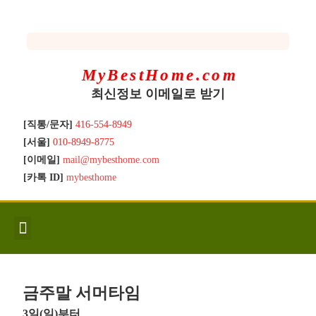
MyBestHome.com
최신정보 이메일로 받기
[직통/문자]
416-554-8949
[서울]
010-8949-8775
[이메일]
mail@mybesthome.com
[카톡 ID]
mybesthome
인사/소개
지역별 신규매물
Hot List
좋은 집 갖기
매매절차
분양콘도
분양절차
전매콘도
전매절차
동영상/칼럼
유용한정보
고객문의
금주말 서머타임
3일(일)부터