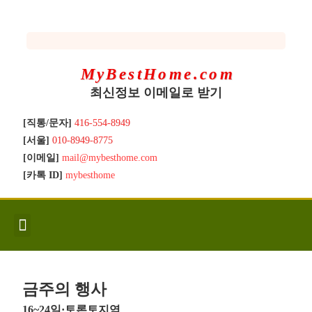
MyBestHome.com
최신정보 이메일로 받기
[직통/문자]
416-554-8949
[서울]
010-8949-8775
[이메일]
mail@mybesthome.com
[카톡 ID]
mybesthome
인사/소개
지역별 신규매물
Hot List
좋은 집 갖기
매매절차
분양콘도
분양절차
전매콘도
전매절차
동영상/칼럼
유용한정보
고객문의
금주의 행사
16~24일·토론토지역