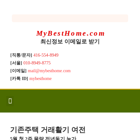
MyBestHome.com
최신정보 이메일로 받기
[직통/문자]
416-554-8949
[서울]
010-8949-8775
[이메일]
mail@mybesthome.com
[카톡 ID]
mybesthome
인사/소개
지역별 신규매물
Hot List
좋은 집 갖기
매매절차
분양콘도
분양절차
전매콘도
전매절차
동영상/칼럼
유용한정보
고객문의
기존주택 거래활기 여전
5월 첫 2주 물량 전년동기 능가