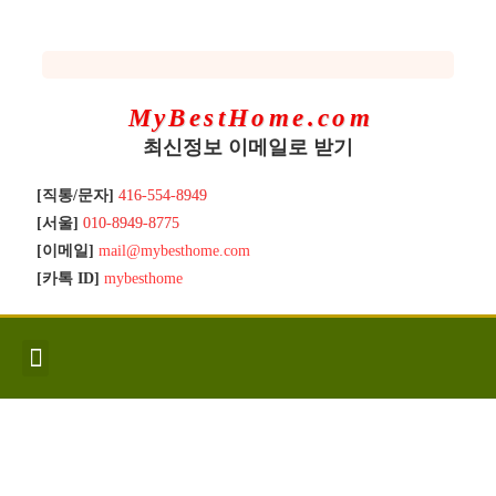
MyBestHome.com
최신정보 이메일로 받기
[직통/문자]
416-554-8949
[서울]
010-8949-8775
[이메일]
mail@mybesthome.com
[카톡 ID]
mybesthome
인사/소개
지역별 신규매물
Hot List
좋은 집 갖기
매매절차
분양콘도
분양절차
전매콘도
전매절차
동영상/칼럼
유용한정보
고객문의