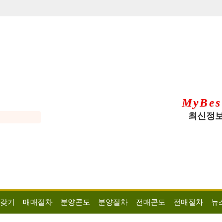
MyBes
최신정보
 갖기
매매절차
분양콘도
분양절차
전매콘도
전매절차
뉴