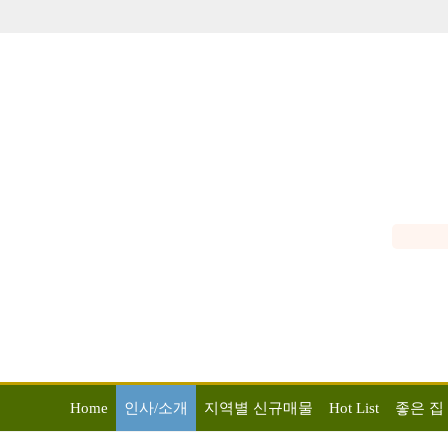
Home
인사/소개
지역별 신규매물
Hot List
좋은 집