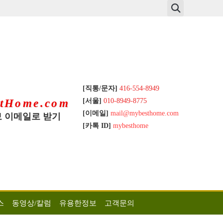
[직통/문자]
416-554-8949
[서울]
010-8949-8775
tHome.com
[이메일]
mail@mybesthome.com
 이메일로 받기
[카톡 ID]
mybesthome
스
동영상/칼럼
유용한정보
고객문의