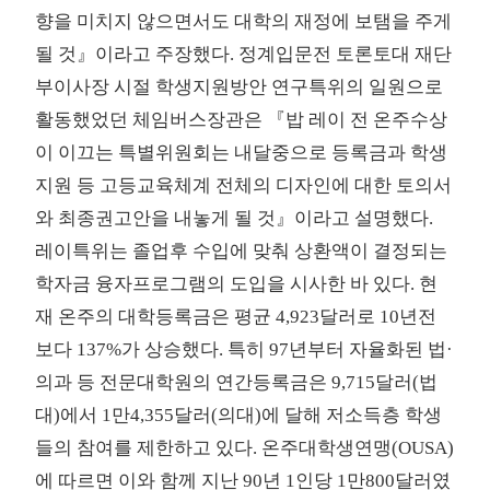
향을 미치지 않으면서도 대학의 재정에 보탬을 주게
될 것』이라고 주장했다. 정계입문전 토론토대 재단
부이사장 시절 학생지원방안 연구특위의 일원으로
활동했었던 체임버스장관은 『밥 레이 전 온주수상
이 이끄는 특별위원회는 내달중으로 등록금과 학생
지원 등 고등교육체계 전체의 디자인에 대한 토의서
와 최종권고안을 내놓게 될 것』이라고 설명했다.
레이특위는 졸업후 수입에 맞춰 상환액이 결정되는
학자금 융자프로그램의 도입을 시사한 바 있다. 현
재 온주의 대학등록금은 평균 4,923달러로 10년전
보다 137%가 상승했다. 특히 97년부터 자율화된 법·
의과 등 전문대학원의 연간등록금은 9,715달러(법
대)에서 1만4,355달러(의대)에 달해 저소득층 학생
들의 참여를 제한하고 있다. 온주대학생연맹(OUSA)
에 따르면 이와 함께 지난 90년 1인당 1만800달러였