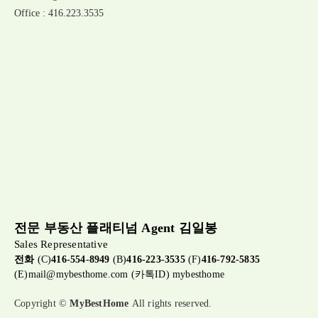
Office : 416.223.3535
전문 부동산 플래티넘 Agent 김일봉
Sales Representative
전화
(C)
416-554-8949
(B)
416-223-3535
(F)
416-792-5835
(E)
mail@mybesthome.com
(카톡ID) mybesthome
Copyright ©
MyBestHome
All rights reserved.