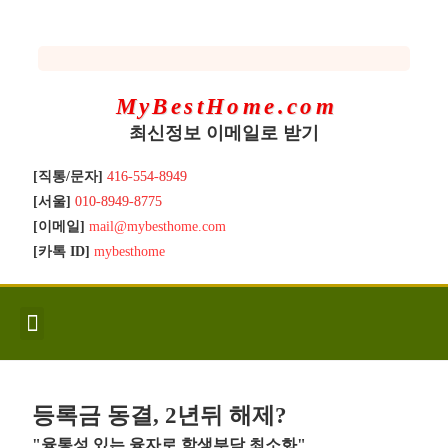
MyBestHome.com
최신정보 이메일로 받기
[직통/문자]
416-554-8949
[서울]
010-8949-8775
[이메일]
mail@mybesthome.com
[카톡 ID]
mybesthome
인사/소개
지역별 신규매물
Hot List
좋은 집 갖기
매매절차
분양콘도
분양절차
전매콘도
전매절차
동영상/칼럼
유용한정보
고객문의
등록금 동결, 2년뒤 해제?
"융통성 있는 융자로 학생부담 최소화"