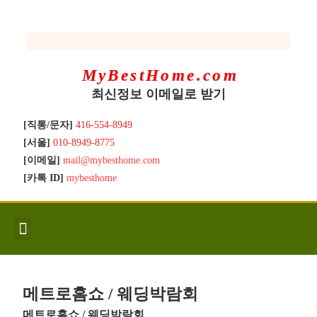
MyBestHome.com
최신정보 이메일로 받기
[직통/문자]
416-554-8949
[서울]
010-8949-8775
[이메일]
mail@mybesthome.com
[카톡 ID]
mybesthome
인사/소개
지역별 신규매물
Hot List
좋은 집 갖기
매매절차
분양콘도
분양절차
전매콘도
전매절차
동영상/칼럼
유용한정보
고객문의
메트로홈쇼 / 웨딩박람회
메트로홈쇼 / 웨딩박람회