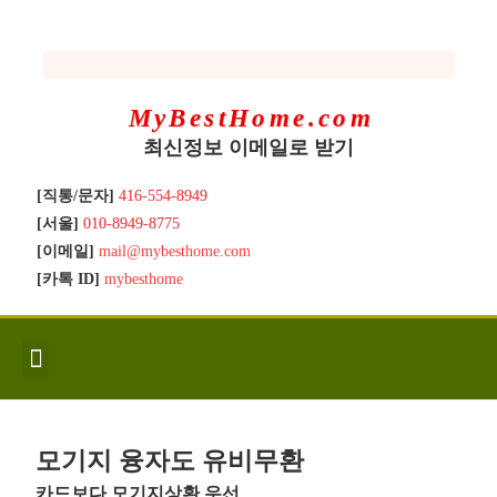
MyBestHome.com
최신정보 이메일로 받기
[직통/문자]
416-554-8949
[서울]
010-8949-8775
[이메일]
mail@mybesthome.com
[카톡 ID]
mybesthome
인사/소개
지역별 신규매물
Hot List
좋은 집 갖기
매매절차
분양콘도
분양절차
전매콘도
전매절차
동영상/칼럼
유용한정보
고객문의
모기지 융자도 유비무환
카드보다 모기지상환 우선