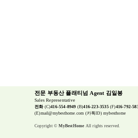
전문 부동산 플래티넘 Agent 김일봉
Sales Representative
전화
(C)
416-554-8949
(B)
416-223-3535
(F)
416-792-58
(E)
mail@mybesthome.com
(카톡ID) mybesthome
Copyright ©
MyBestHome
All rights reserved.