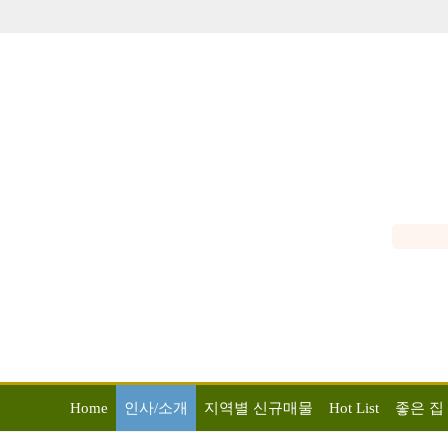
Home
인사/소개
지역별 신규매물
Hot List
좋은 집