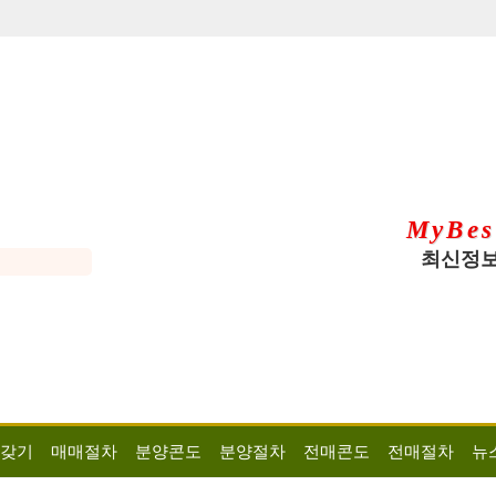
MyBes
최신정보
 갖기
매매절차
분양콘도
분양절차
전매콘도
전매절차
뉴