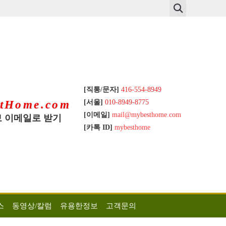
[직통/문자]
416-554-8949
[서울]
010-8949-8775
tHome.com
[이메일]
mail@mybesthome.com
 이메일로 받기
[카톡 ID]
mybesthome
스
동영상/칼럼
유용한정보
고객문의