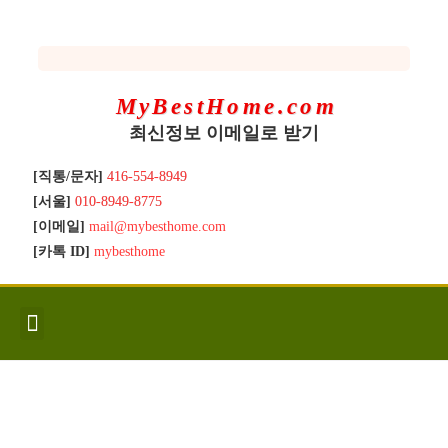
MyBestHome.com
최신정보 이메일로 받기
[직통/문자]
416-554-8949
[서울]
010-8949-8775
[이메일]
mail@mybesthome.com
[카톡 ID]
mybesthome
인사/소개
지역별 신규매물
Hot List
좋은 집 갖기
매매절차
분양콘도
분양절차
전매콘도
전매절차
동영상/칼럼
유용한정보
고객문의