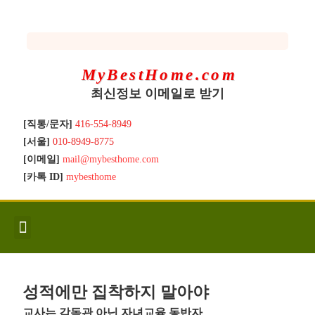
MyBestHome.com
최신정보 이메일로 받기
[직통/문자]
416-554-8949
[서울]
010-8949-8775
[이메일]
mail@mybesthome.com
[카톡 ID]
mybesthome
인사/소개
지역별 신규매물
Hot List
좋은 집 갖기
매매절차
분양콘도
분양절차
전매콘도
전매절차
동영상/칼럼
유용한정보
고객문의
성적에만 집착하지 말아야
교사는 감독관 아닌 자녀교육 동반자