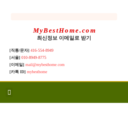
MyBestHome.com
최신정보 이메일로 받기
[직통/문자]
416-554-8949
[서울]
010-8949-8775
[이메일]
mail@mybesthome.com
[카톡 ID]
mybesthome
인사/소개
지역별 신규매물
Hot List
좋은 집 갖기
매매절차
분양콘도
분양절차
전매콘도
전매절차
동영상/칼럼
유용한정보
고객문의