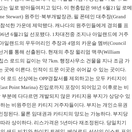
 일로 받아들여지고 있다. 이 현충탑은 98년 6월21일 로
ane Stewart) 원주민·북부개발장관, 필 폰테인 대추장(Grand
든 추장들이 참석한 가운데 제막됐다. 캐나다의 원주민들에게 경의를 표
y)」은 96년 6월21일 선포됐다. 1차대전중 조지나 아일랜드에 거주
일랜드의 우두머리인 추장과 4명의 카운슬 멤버(Council
마다 선거를 통해 선출된다. 현재의 추장 윌리엄 맥쿠(William
 칩스 로드의 길이는 약 7km. 행정사무소 건물을 지나 조금 가
 곳에 이른다. 인적이 드문 이곳은 쉬어갈 수 있는 곳이다.
어 로드 선상에는 OPP경찰서를 제외하고는 모두 카티지이
st Point Marina) 진입로까지 포장이 되어있고 이후로는 비
지막 부분에 다다르면 개발되지 않은 카티지용 부지가 상당수 있
거주하는 비원주민은 카티지 거주자들이다. 부지는 개인소유권
인정된다. 물론 임대권과 카티지의 양도는 가능하다. 부지당
역에 따라 상이하다. 리스가격은 5년마다 재조정된다. 당일치기
상의 샌드 비치와 하이킹 트레일, 베어로드 선상의 이스트 포인