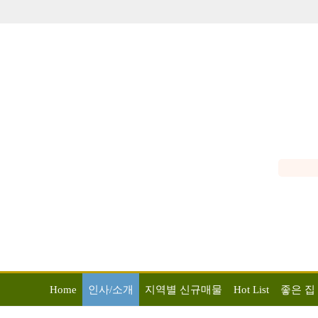
Home
인사/소개
지역별 신규매물
Hot List
좋은 집