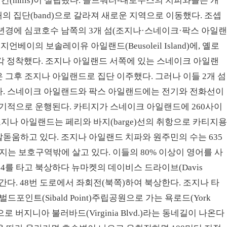
 방앗간(mills)이 설립됐다. 콜드워터-내로우스의 치피와들은 개
개의 집단(band)으로 갈라져 새로운 지역으로 이동했다. 조셉
1838년경에 심코호수 남쪽의 3개 섬(조지나·스네이크·팍스 아일
베이의 보솔레이유 아일랜드(Beusoleil Island)에, 옐로
 각각 정착했다. 조지나 아일랜드 서쪽에 있는 스네이크 아일랜
그후 조지나 아일랜드로 집단 이주했다. 그러나 이들 2개 섬
다. 스네이크 아일랜드와 팍스 아일랜드에는 전기와 전화선이
기적으로 운행된다. 카티지가 스네이크 아일랜드에 260사이
조지나 아일랜드는 페리와 바지(barge)선의 취항으로 카티지
움하고 있다. 조지나 아일랜드 치파와 원주민의 수는 635
지는 보호구역밖에 살고 있다. 이들의 80% 이상이 영어를 사
04를 타고 북상하다 뉴마켓의 데이비스 드라이브(Davis
지 간다. 48번 도로에서 좌회전(북쪽)하여 북상한다. 조지나 타
포인트(Sibald Point)주립공원으로 가는 욕로드(York
로 버지니아 불러바드(Virginia Blvd.)라는 동네길이 나온다