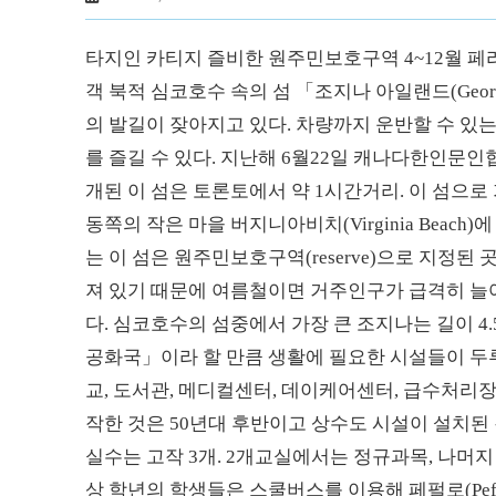
타지인 카티지 즐비한 원주민보호구역 4~12월 
객 북적 심코호수 속의 섬 「조지나 아일랜드(Georg
의 발길이 잦아지고 있다. 차량까지 운반할 수 있
를 즐길 수 있다. 지난해 6월22일 캐나다한인문
개된 이 섬은 토론토에서 약 1시간거리. 이 섬으로
동쪽의 작은 마을 버지니아비치(Virginia Beac
는 이 섬은 원주민보호구역(reserve)으로 지정
져 있기 때문에 여름철이면 거주인구가 급격히 늘
다. 심코호수의 섬중에서 가장 큰 조지나는 길이 4.5
공화국」이라 할 만큼 생활에 필요한 시설들이 두루
교, 도서관, 메디컬센터, 데이케어센터, 급수처리장
작한 것은 50년대 후반이고 상수도 시설이 설치된 
실수는 고작 3개. 2개교실에서는 정규과목, 나머지 
상 학년의 학생들은 스쿨버스를 이용해 페펄로(Pef