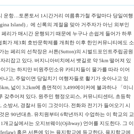
페리 운항…토론토서 1시간거리 여름휴가철 주말마다 당일여행
ina Island)」에 신록의 계절을 맞아 거주자가 아닌 외부인
는 페리가 매시간 운행되기 때문에 누구나 손쉽게 들어가 하루
인협회가 제3회 호반문학제를 개최한 이후 한인커뮤니티에도 
 가는 페리의 선착장은 서튼(Sutton)의 시벌드포인트주립공원
h)에 자리잡고 있다. 버지니아비치에서 뱃길로 약 5km 떨어져 있
된 곳이기는 하지만 비원주민소유 카티지들이 물가를 따라 이어
어나고, 주말이면 당일치기 여행자들로 활기가 솟아나고 있
km, 넓이 3.2km에 총면적이 3,499에이커에 불과하나 「미니
 갖추어져 있다. 원주민 행정오피스, 커뮤니티센터, 초등학
, 소방서, 경찰서 등이 그것이다. 전화와 전기가 들어오기 시
것은 90년대초. 유치원부터 6학년까지 수업하는 이 학교의 
1개교실에서는 오지브웨이(Ojibway) 언어를 지도한다. 그 이
ferlaw) 혹은 서튼에 있는 육지학교에 등교한다. 육지학교에