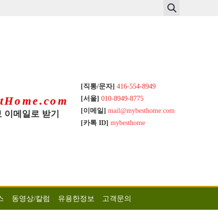
[직통/문자]
416-554-8949
[서울]
010-8949-8775
tHome.com
[이메일]
mail@mybesthome.com
 이메일로 받기
[카톡 ID]
mybesthome
스
동영상/칼럼
유용한정보
고객문의