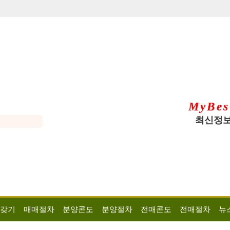
MyBes
최신정보
 갖기
매매절차
분양콘도
분양절차
전매콘도
전매절차
뉴