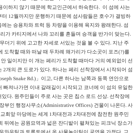
용이하지 않기 때문에 학교인근에서 하숙한다.
이 섬에 사는
4월부터 12월까지만 운행하기 때문에 섬사람들은 호수가 결빙하
 다음에는 승용차와 트럭 등 차량을 이용해 육지와 왕래한다. 섬
마리가 카티지에서 나와 꼬리를 흔들며 승객을 반가이 맞는다.
 돌무더기 위에 고고한 자세로 서있는 것을 볼 수 있다. 지난 주
 도착할 때와 떠날 때 두차례 왜가리가 다소곳이 포즈(?)를
 안 일이지만 이 개는 페리가 도착할 때마다 거의 예외없이 선
는 2개의 큰 도로가 있다. 하나는 페리 선착장에서 시작되어 섬
seph Snake Rd.)」이고, 다른 하나는 남쪽과 동쪽 연안으로
장에서 빠져나가면 이내 갈래길이 시작되고 코너에 이 섬의 유일한
가 서있다. 원주민들이 주로 사는 곳은 칩스 로드 선상. 선착장에
인 행정사무소(Administrative Offices) 건물이 나온다. 사
 교회앞 마당에는 세계 1차대전과 2차대전에 참전한 원주민
회 뒤에는 공원묘역과 넓은 잔디밭이 펼쳐있는 피크닉 장소가
파우와우팀과 토론토에서 온 사물놀이팀이 공연을 가졌다. 교