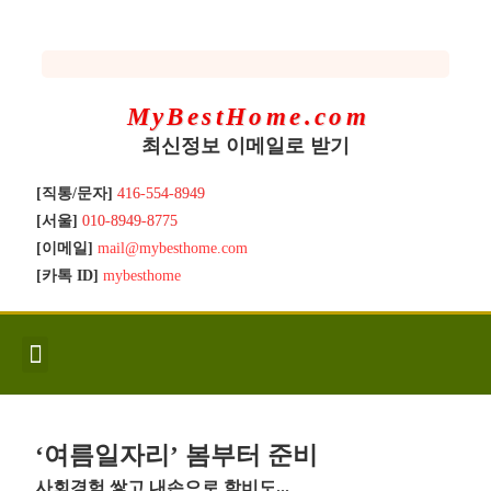
MyBestHome.com
최신정보 이메일로 받기
[직통/문자]
416-554-8949
[서울]
010-8949-8775
[이메일]
mail@mybesthome.com
[카톡 ID]
mybesthome
인사/소개
지역별 신규매물
Hot List
좋은 집 갖기
매매절차
분양콘도
분양절차
전매콘도
전매절차
동영상/칼럼
유용한정보
고객문의
‘여름일자리’ 봄부터 준비
사회경험 쌓고 내손으로 학비도...