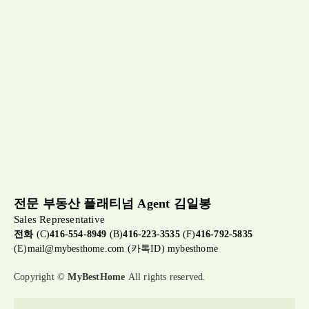
전문 부동산 플래티넘 Agent 김일봉
Sales Representative
전화
(C)
416-554-8949
(B)
416-223-3535
(F)
416-792-5835
(E)
mail@mybesthome.com
(카톡ID) mybesthome
Copyright ©
MyBestHome
All rights reserved.