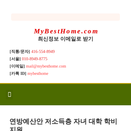
MyBestHome.com
최신정보 이메일로 받기
[직통/문자]
416-554-8949
[서울]
010-8949-8775
[이메일]
mail@mybesthome.com
[카톡 ID]
mybesthome
인사/소개
지역별 신규매물
Hot List
좋은 집 갖기
매매절차
분양콘도
분양절차
전매콘도
전매절차
동영상/칼럼
유용한정보
고객문의
연방예산안 저소득층 자녀 대학 학비
지원