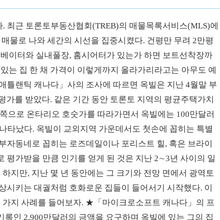
 최근 토론토부동산협회(TREB)의 매물목록서비스(MLS)에
에 매물로 나와 세간의 시선을 집중시켰다. 건평만 무려 2만평
엘리베이터와 실내풀장, 홈시어터가 있는가 하면 보트선착장까
 있는 집 한 채 가격이 이렇게까지 올라가리라고는 아무도 예
 애틀랜틱 캐나다」사의 조사에 따르면 옥빌은 지난 4월말 부
 평가를 받았다. 같은 기간 동안 토론토 지역의 평균주택가치
토 서쪽으로 온타리오 호숫가를 따라가면서 옥빌에는 100만달러
 나타났다. 옥빌이 교외지역 가운데서도 첫손에 꼽히는 특별
 부자동네로 꼽히는 로즈데일이나 포리스트 힐, 혹은 브라이
 평가받을 만큼 인기를 얻게 된 것은 지난 2∼3년 사이의 일
 하지만, 지난 몇 년 동안에는 그 크기와 전망 면에서 광역토
연상시키는 대궐처럼 호화로운 집들이 들어서기 시작했다. 이
몇 가지 사례를 들어보자. ★「마이크로소프트 캐나다」의 프
록인 2,900만달러의 금액을 요구하며 옥빌에 있는 그의 집