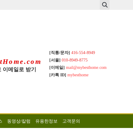
[직통/문자]
416-554-8949
[서울]
010-8949-8775
tHome.com
[이메일]
mail@mybesthome.com
 이메일로 받기
[카톡 ID]
mybesthome
스
동영상/칼럼
유용한정보
고객문의