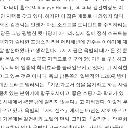
터미 홈스(Mattamyyy Homes)」의 피터 길건회장도 이
인 저택을 갖고 있다. 하지만 이 집은 매물로 나와있지 않다.
원해온 길건씨는 언젠가 자선 소프트볼 토너먼트를 주최하려는
마당은 그냥 평범한 뒷마당이 아니라, 실제 집에 정식 소프트볼
주택가가 즐비한 프랑스의 리비에라해변에 견주는 이야기에 대
잘 발전해왔다고 생각한다. 그저 지금은 옥빌의 때가 온 것 뿐
한 옥빌의 아주 소규모 지역으로 인구의 5% 이하를 구성하고
 커뮤니티에 일종의 착시효과를 불러일으키고 있다』고 지적한
고 있는 것은 아니다. 옥빌 남동쪽의 일반적인 1,200평방미
중개인 브래드 밀러씨는 『기업가로서 집을 옮기려고 하는 사람
 풍치있는 분위기에 항구도시이고, 좋은 쇼핑가와 학교가 있
토 시내에서 45분밖에 걸리지 않는다』고 지적했다. 이렇게 부
르고 있다. 옥빌의 「자너선스」에서는 95년산 샤토 마르고
님 가운데는 길건씨와 노텔의 던씨, 그리고 「슬리먼」 맥주회
들이 포함돼 있다. 옥빌이 고급주택촌이라는 사실은 명사들이