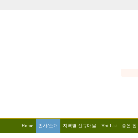
Home
인사/소개
지역별 신규매물
Hot List
좋은 집