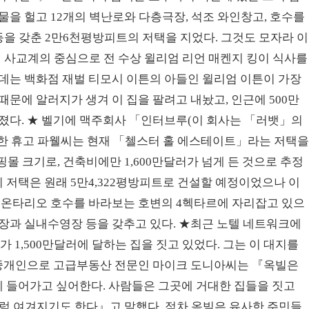
물을 헐고 12개의 벽난로와 다층극장, 석조 와인창고, 호수를
을 갖춘 2만6천평방피트의 저택을 지었다. 그것도 모자라 이
 사교계의 중심으로 전 수상 윌리엄 리언 매켄지 킹이 식사를
데는 백화점 재벌 티모시 이튼의 아들인 윌리엄 이튼이 가장
문에 알러지가 생겨 이 집을 팔려고 내놨고, 인근에 500만
졌다. ★ 벨기에 맥주회사 「인터브루(이 회사는 「러뱃」의
한 휴고 파웰씨는 현재 「첼스터 홀 에스테이트」라는 저택
몰 크기로, 건축비에만 1,600만달러가 넘게 든 것으로 추정
이 저택은 원래 5만4,322평방피트로 건설할 예정이었으나 이
은 온타리오 호수를 바라보는 호변의 4헥타르에 자리잡고 있으
과 실내수영장 등을 갖추고 있다. ★최근 노텔 네트워크에
가 1,500만달러에 달하는 집을 짓고 있었다. 그는 이 대지를
산 중개인으로 고급부동산 전문인 마이크 도니아씨는 『옥빌은
에 들어가고 싶어한다. 사람들은 그곳에 거대한 집들을 짓고
럼 여겨지기도 한다』고 말했다. 점차 옥빌은 유사한 주민들