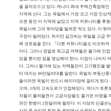
을 끌어모으고 있다. 캐나다 최대 주택건축업체인 「매
지역에 산다. 그는 옥빌에서 가장 크고 가장 인상적
오랜 동안 이 지역에 살았고 지역 커뮤니티를 후
옥빌시에 그의 뒷마당을 빌려준 적도 있다. 이 뒷
구장이 딸려있다. 하지만 길건씨는 옥빌을 고급 
해 코웃음을 친다. 『다른 커뮤니티들도 비슷하게 
이다. 그러나 정말로 최고급 저택들은 물가에 인접
있을 뿐이란 점을 명심해야 한다. 이점이 나머지
다. 그러나 물가에 있는 저택들만이 고가행진을 벌이
터 대지는 80만달러대를 달린다. 옥빌의 부동산
들이라면 옥빌이 반드시 레이더망에 걸리게 된다.
으며, 3개의 고속도로가 인접해있다. 게다가 토론
자들이 몰려들면서 고급식당들도 즐거운 비명을 지
와인 한병이 2천달러에 팔린다. 이 식당의 단골손
사의 존 슬리먼 회장 등 옥빌에서 손꼽히는 주민