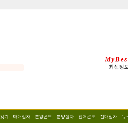
MyBes
최신정보
 갖기
매매절차
분양콘도
분양절차
전매콘도
전매절차
뉴