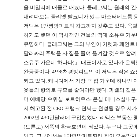
을 비밀리에 매물로 내놨다. 클레그씨는 원래의 건
내려다보는 줄리엣 발코니가 있는 마스터베드룸 등
저택은 1만평방피트의 차고까지 갖추고 있다. 옥빌
하기도 했던 이 역사적인 건물의 역대 소유주 가운
유명하다. 클레그씨는 그의 부인이 카펫과 페인트 때
달러짜리 주택을 사 집을 줄여 옮겨갈 것으로 알려
소유주 가운데 하나다)」 대표이사로 있다가 은퇴
완공중이다. 4만8천평방피트인 이 저택은 작은 쇼핑
되고 있다. 캐나다에서 가장 큰 집 가운데 하나인 
웃들의 항의로 규모를 줄여야만 했다. 파웰의 집
며 예배당·수위실·보트하우스·온실·테니스실내구장
서 해고된 전 CEO 프랭크 던씨는 완성될 경우 시가
2002년 430만달러에 구입했었다. 리맥스 부동
(토론토) 서쪽의 황금호변이 되었다. 누구나 그곳
있고, 그곳에서는 1만평방피트짜리 집이 오두막처