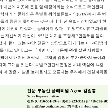
가 내년에 이곳에 문을 열 예정이라는 소식으로도 확인된다.
 럭셔리 식품체인은 옥빌을 광역토론토지역(GTA)에서 두 번
택들의 침공에 좋아하는 것은 아니다. 전 옥빌시장이었으며 현
이 완전히 현실과는 동떨어져 있다』고 말한다. 휴고 파웰의
는 재산세가 자신이 1955년 대지를 포함해 2만달러를 들여
. 현재 그는 64만9천달러 상당으로 평가되는 1,350평방피
러를 내고 있다. 그는 『이런 세금 때문에 원래 살던 사람들이
옥빌에서 태어난 배럿씨는 그처럼 엄청난 부가 쏟아져 들어와
다며 고개를 젓는다. 옥빌주민단체연맹은 시내 핵심에 14층
며 더 많은 개발을 불러올지도 모른다는 우려에서 건설계획을
전문 부동산 플래티넘 Agent 김일봉
Sales Representative
전화
(C)
416-554-8949
(B)
416-223-3535
(F)
416-792-58
(E)
mail@mybesthome.com
(카톡ID) mybesthome