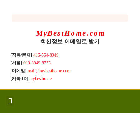
MyBestHome.com
최신정보 이메일로 받기
[직통/문자]
416-554-8949
[서울]
010-8949-8775
[이메일]
mail@mybesthome.com
[카톡 ID]
mybesthome
인사/소개
지역별 신규매물
Hot List
좋은 집 갖기
매매절차
분양콘도
분양절차
전매콘도
전매절차
동영상/칼럼
유용한정보
고객문의