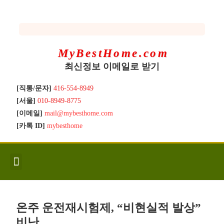
MyBestHome.com
최신정보 이메일로 받기
[직통/문자]
416-554-8949
[서울]
010-8949-8775
[이메일]
mail@mybesthome.com
[카톡 ID]
mybesthome
인사/소개
지역별 신규매물
Hot List
좋은 집 갖기
매매절차
분양콘도
분양절차
전매콘도
전매절차
동영상/칼럼
유용한정보
고객문의
온주 운전재시험제, “비현실적 발상”
비난