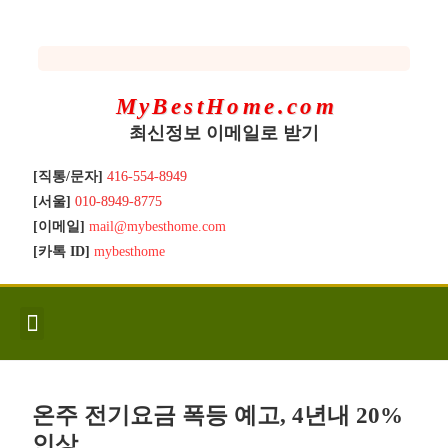
MyBestHome.com
최신정보 이메일로 받기
[직통/문자]
416-554-8949
[서울]
010-8949-8775
[이메일]
mail@mybesthome.com
[카톡 ID]
mybesthome
인사/소개
지역별 신규매물
Hot List
좋은 집 갖기
매매절차
분양콘도
분양절차
전매콘도
전매절차
동영상/칼럼
유용한정보
고객문의
온주 전기요금 폭등 예고, 4년내 20%
인상