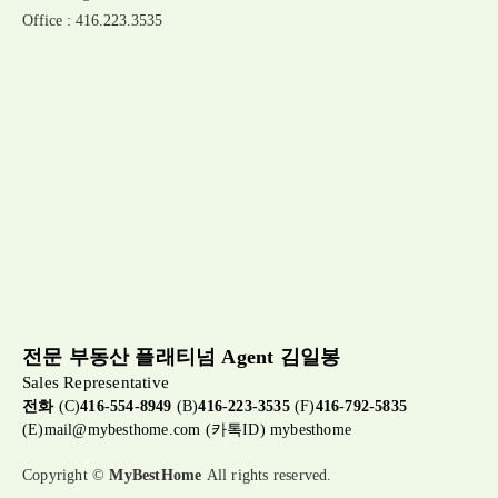
Office : 416.223.3535
전문 부동산 플래티넘 Agent 김일봉
Sales Representative
전화
(C)
416-554-8949
(B)
416-223-3535
(F)
416-792-5835
(E)
mail@mybesthome.com
(카톡ID) mybesthome
Copyright ©
MyBestHome
All rights reserved.