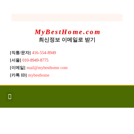
MyBestHome.com
최신정보 이메일로 받기
[직통/문자]
416-554-8949
[서울]
010-8949-8775
[이메일]
mail@mybesthome.com
[카톡 ID]
mybesthome
인사/소개
지역별 신규매물
Hot List
좋은 집 갖기
매매절차
분양콘도
분양절차
전매콘도
전매절차
동영상/칼럼
유용한정보
고객문의