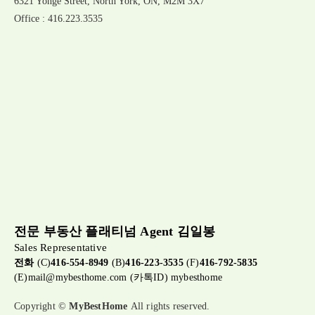
6321 Yonge Street, North York, ON, M2M 3X7
Office : 416.223.3535
전문 부동산 플래티넘 Agent 김일봉
Sales Representative
전화
(C)
416-554-8949
(B)
416-223-3535
(F)
416-792-5835
(E)
mail@mybesthome.com
(카톡ID) mybesthome
Copyright ©
MyBestHome
All rights reserved.