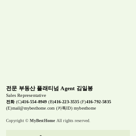
전문 부동산 플래티넘 Agent 김일봉
Sales Representative
전화
(C)
416-554-8949
(B)
416-223-3535
(F)
416-792-5835
(E)
mail@mybesthome.com
(카톡ID) mybesthome
Copyright ©
MyBestHome
All rights reserved.