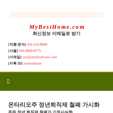
MyBestHome.com
최신정보 이메일로 받기
[직통/문자]
416-554-8949
[서울]
010-8949-8775
[이메일]
mail@mybesthome.com
[카톡 ID]
mybesthome
인사/소개
지역별 신규매물
Hot List
좋은 집 갖기
매매절차
분양콘도
분양절차
전매콘도
전매절차
동영상/칼럼
유용한정보
고객문의
온타리오주 정년퇴직제 철폐 가시화
온주 정년 퇴직제 철폐가 기정사실화