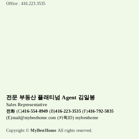
Office : 416.223.3535
전문 부동산 플래티넘 Agent 김일봉
Sales Representative
전화
(C)
416-554-8949
(B)
416-223-3535
(F)
416-792-5835
(E)
mail@mybesthome.com
(카톡ID) mybesthome
Copyright ©
MyBestHome
All rights reserved.