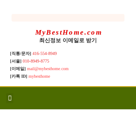
MyBestHome.com
최신정보 이메일로 받기
[직통/문자]
416-554-8949
[서울]
010-8949-8775
[이메일]
mail@mybesthome.com
[카톡 ID]
mybesthome
인사/소개
지역별 신규매물
Hot List
좋은 집 갖기
매매절차
분양콘도
분양절차
전매콘도
전매절차
동영상/칼럼
유용한정보
고객문의