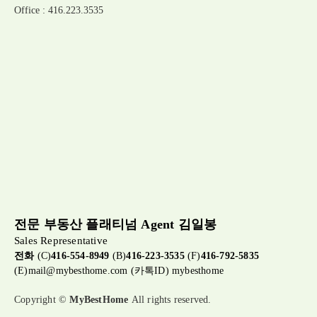
Office : 416.223.3535
전문 부동산 플래티넘 Agent 김일봉
Sales Representative
전화
(C)
416-554-8949
(B)
416-223-3535
(F)
416-792-5835
(E)
mail@mybesthome.com
(카톡ID) mybesthome
Copyright ©
MyBestHome
All rights reserved.