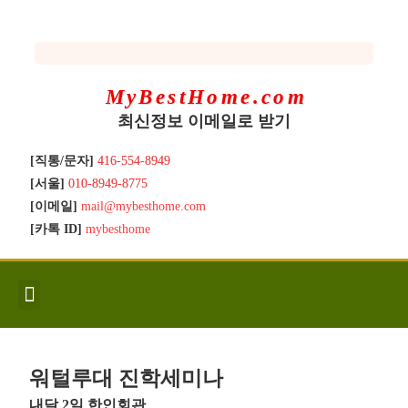
MyBestHome.com
최신정보 이메일로 받기
[직통/문자]
416-554-8949
[서울]
010-8949-8775
[이메일]
mail@mybesthome.com
[카톡 ID]
mybesthome
인사/소개
지역별 신규매물
Hot List
좋은 집 갖기
매매절차
분양콘도
분양절차
전매콘도
전매절차
동영상/칼럼
유용한정보
고객문의
워털루대 진학세미나
내달 2일 한인회관