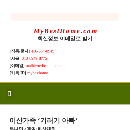
MyBestHome.com
최신정보 이메일로 받기
[직통/문자]
416-554-8949
[서울]
010-8949-8775
[이메일]
mail@mybesthome.com
[카톡 ID]
mybesthome
인사/소개
지역별 신규매물
Hot List
좋은 집 갖기
매매절차
분양콘도
분양절차
전매콘도
전매절차
동영상/칼럼
유용한정보
고객문의
이산가족 ‘기러기 아빠’
틈나면 e메일·화상채팅