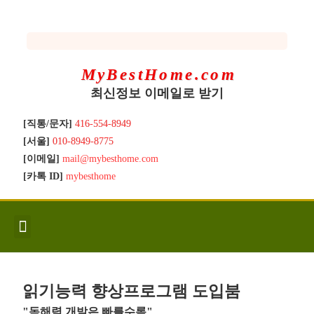
MyBestHome.com
최신정보 이메일로 받기
[직통/문자]
416-554-8949
[서울]
010-8949-8775
[이메일]
mail@mybesthome.com
[카톡 ID]
mybesthome
인사/소개
지역별 신규매물
Hot List
좋은 집 갖기
매매절차
분양콘도
분양절차
전매콘도
전매절차
동영상/칼럼
유용한정보
고객문의
읽기능력 향상프로그램 도입붐
"독해력 개발은 빠를수록"