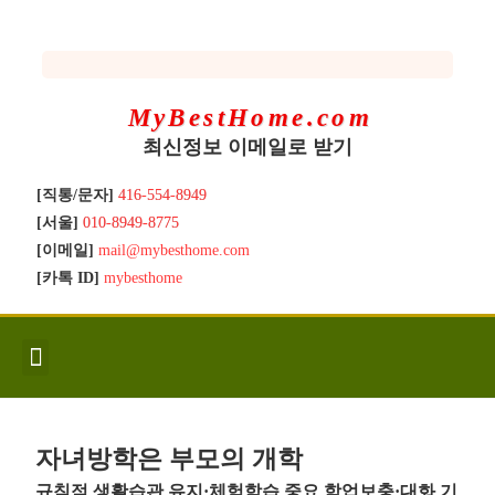
MyBestHome.com
최신정보 이메일로 받기
[직통/문자]
416-554-8949
[서울]
010-8949-8775
[이메일]
mail@mybesthome.com
[카톡 ID]
mybesthome
인사/소개
지역별 신규매물
Hot List
좋은 집 갖기
매매절차
분양콘도
분양절차
전매콘도
전매절차
동영상/칼럼
유용한정보
고객문의
자녀방학은 부모의 개학
규칙적 생활습관 유지·체험학습 중요 학업보충·대화 기