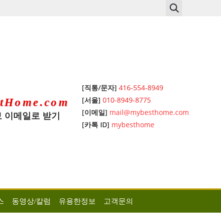
[직통/문자]
416-554-8949
[서울]
010-8949-8775
tHome.com
[이메일]
mail@mybesthome.com
 이메일로 받기
[카톡 ID]
mybesthome
스
동영상/칼럼
유용한정보
고객문의