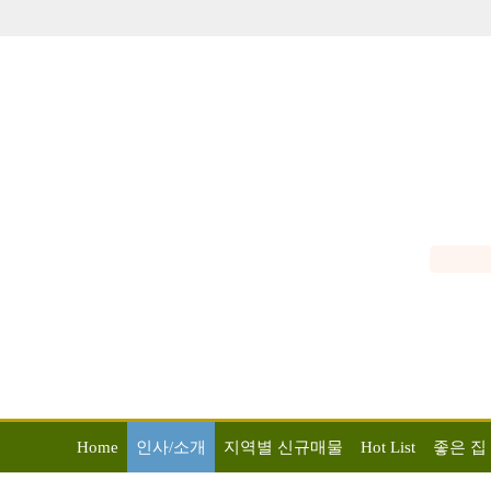
Home
인사/소개
지역별 신규매물
Hot List
좋은 집