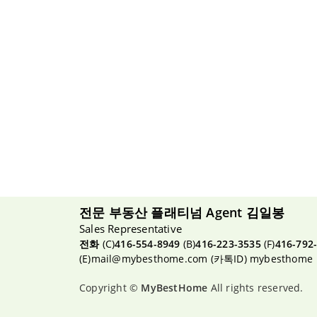
전문 부동산 플래티넘 Agent 김일봉
Sales Representative
전화
(C)
416-554-8949
(B)
416-223-3535
(F)
416-792
(E)
mail@mybesthome.com
(카톡ID) mybesthome
Copyright ©
MyBestHome
All rights reserved.