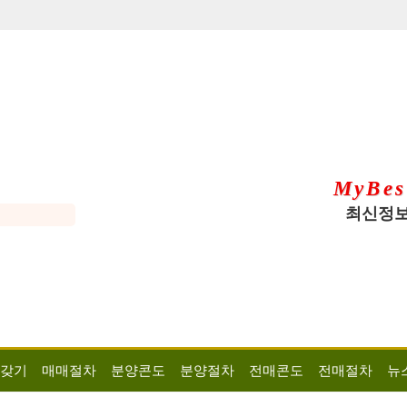
MyBes
최신정보
 갖기
매매절차
분양콘도
분양절차
전매콘도
전매절차
뉴