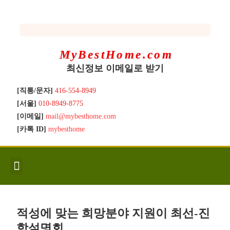
MyBestHome.com
최신정보 이메일로 받기
[직통/문자]
416-554-8949
[서울]
010-8949-8775
[이메일]
mail@mybesthome.com
[카톡 ID]
mybesthome
인사/소개
지역별 신규매물
Hot List
좋은 집 갖기
매매절차
분양콘도
분양절차
전매콘도
전매절차
동영상/칼럼
유용한정보
고객문의
적성에 맞는 희망분야 지원이 최선-진
학설명회