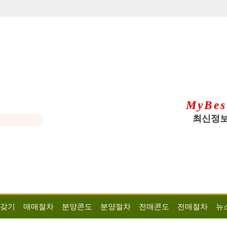
MyBes
최신정보
 갖기
매매절차
분양콘도
분양절차
전매콘도
전매절차
뉴