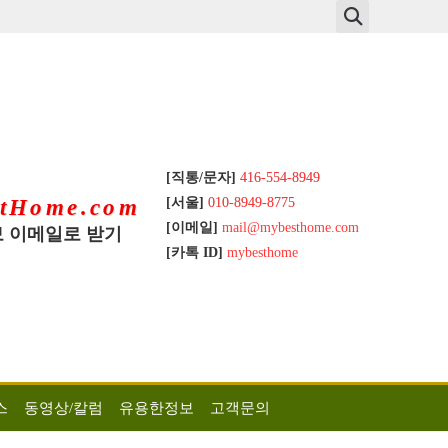
[직통/문자]
416-554-8949
[서울]
010-8949-8775
tHome.com
[이메일]
mail@mybesthome.com
 이메일로 받기
[카톡 ID]
mybesthome
스
동영상/칼럼
유용한정보
고객문의