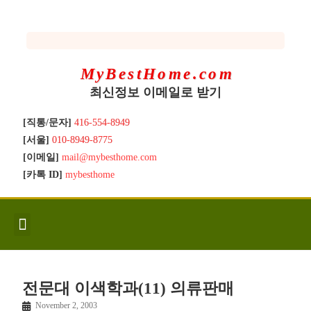
MyBestHome.com
최신정보 이메일로 받기
[직통/문자]
416-554-8949
[서울]
010-8949-8775
[이메일]
mail@mybesthome.com
[카톡 ID]
mybesthome
인사/소개
지역별 신규매물
Hot List
좋은 집 갖기
매매절차
분양콘도
분양절차
전매콘도
전매절차
동영상/칼럼
유용한정보
고객문의
전문대 이색학과(11) 의류판매
November 2, 2003