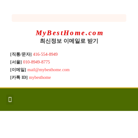
MyBestHome.com
최신정보 이메일로 받기
[직통/문자]
416-554-8949
[서울]
010-8949-8775
[이메일]
mail@mybesthome.com
[카톡 ID]
mybesthome
인사/소개
지역별 신규매물
Hot List
좋은 집 갖기
매매절차
분양콘도
분양절차
전매콘도
전매절차
동영상/칼럼
유용한정보
고객문의