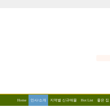
Home
인사/소개
지역별 신규매물
Hot List
좋은 집