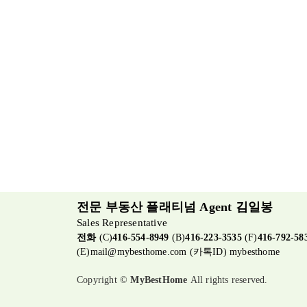
전문 부동산 플래티넘 Agent 김일봉
Sales Representative
전화
(C)
416-554-8949
(B)
416-223-3535
(F)
416-792-58
(E)
mail@mybesthome.com
(카톡ID) mybesthome
Copyright ©
MyBestHome
All rights reserved.