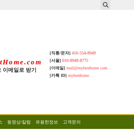
[직통/문자]
416-554-8949
[서울]
010-8949-8775
tHome.com
[이메일]
mail@mybesthome.com
 이메일로 받기
[카톡 ID]
mybesthome
스
동영상/칼럼
유용한정보
고객문의