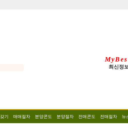
MyBes
최신정보
 갖기
매매절차
분양콘도
분양절차
전매콘도
전매절차
뉴