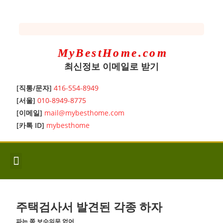
MyBestHome.com
최신정보 이메일로 받기
[직통/문자]
416-554-8949
[서울]
010-8949-8775
[이메일]
mail@mybesthome.com
[카톡 ID]
mybesthome
인사/소개
지역별 신규매물
Hot List
좋은 집 갖기
매매절차
분양콘도
분양절차
전매콘도
전매절차
동영상/칼럼
유용한정보
고객문의
주택검사서 발견된 각종 하자
파는 쪽 보수의무 없어