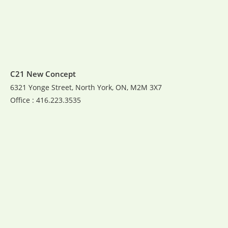
C21 New Concept
6321 Yonge Street, North York, ON, M2M 3X7
Office : 416.223.3535