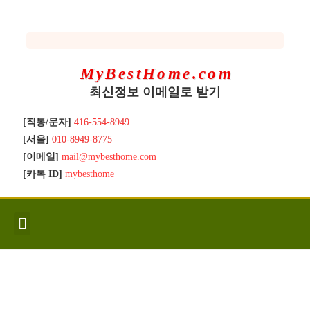
MyBestHome.com
최신정보 이메일로 받기
[직통/문자]
416-554-8949
[서울]
010-8949-8775
[이메일]
mail@mybesthome.com
[카톡 ID]
mybesthome
인사/소개
지역별 신규매물
Hot List
좋은 집 갖기
매매절차
분양콘도
분양절차
전매콘도
전매절차
동영상/칼럼
유용한정보
고객문의