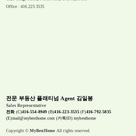
Office : 416.223.3535
전문 부동산 플래티넘 Agent 김일봉
Sales Representative
전화
(C)
416-554-8949
(B)
416-223-3535
(F)
416-792-5835
(E)
mail@mybesthome.com
(카톡ID) mybesthome
Copyright ©
MyBestHome
All rights reserved.