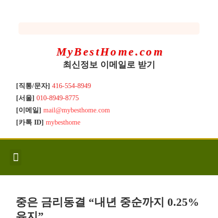
MyBestHome.com
최신정보 이메일로 받기
[직통/문자]
416-554-8949
[서울]
010-8949-8775
[이메일]
mail@mybesthome.com
[카톡 ID]
mybesthome
인사/소개
지역별 신규매물
Hot List
좋은 집 갖기
매매절차
분양콘도
분양절차
전매콘도
전매절차
동영상/칼럼
유용한정보
고객문의
중은 금리동결 “내년 중순까지 0.25%
유지”