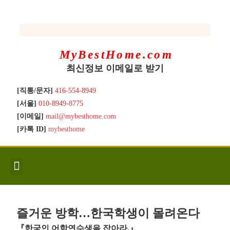
MyBestHome.com
최신정보 이메일로 받기
[직통/문자]
416-554-8949
[서울]
010-8949-8775
[이메일]
mail@mybesthome.com
[카톡 ID]
mybesthome
인사/소개
지역별 신규매물
Hot List
좋은 집 갖기
매매절차
분양콘도
분양절차
전매콘도
전매절차
동영상/칼럼
유용한정보
고객문의
즐거운 방학…한국학생이 몰려온다
『한국인 어학연수생을 잡아라.』