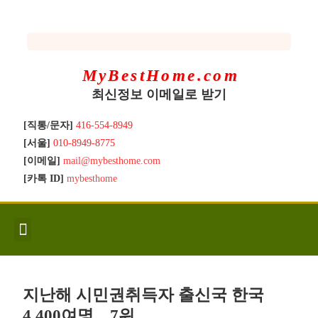
MyBestHome.com
최신정보 이메일로 받기
[직통/문자]
416-554-8949
[서울]
010-8949-8775
[이메일]
mail@mybesthome.com
[카톡 ID]
mybesthome
인사/소개
지역별 신규매물
Hot List
좋은 집 갖기
매매절차
분양콘도
분양절차
전매콘도
전매절차
동영상/칼럼
유용한정보
고객문의
지난해 시민권취득자 출신국 한국
4,400여명…7위